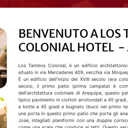
BENVENUTO A LOS
COLONIAL HOTEL -
Los Tambos Colonial, è un edificio architettonico
situato in via Mercaderes 409, vecchia via Moqueg
È un edificio dell'inizio del XVIII secolo (era co
secolo, il primo patio (prima campata) è com
dell'architettura coloniale di Arequipa, questo p
tipico pavimento in ciottoli arrotondati a 45 gradi
a botte a 45 gradi e bugnato (buco nel primo terz
una porta in questo primo patio che porta gli an
José, intagliati planiformi con una doppia cornic
come una scala che conduce ai tetti. Questo seco