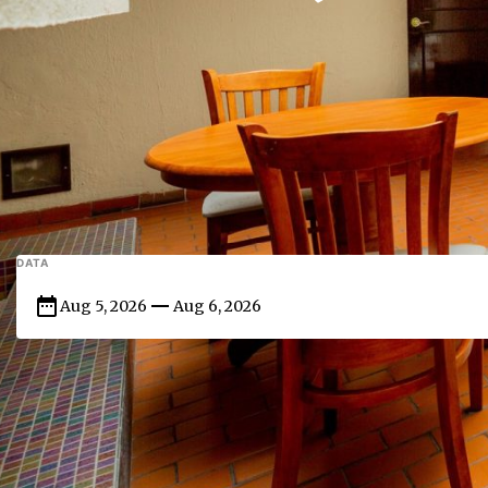
DATA
date_range
horizontal_rule
Aug 5, 2026
Aug 6, 2026