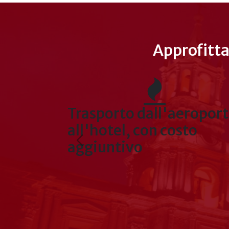
Approfitta
roporto
Sistema di prenotazion
to
sicuro
:
Il nostro sito web ha un certificato SSL, 
vederlo nella barra di navigazione.