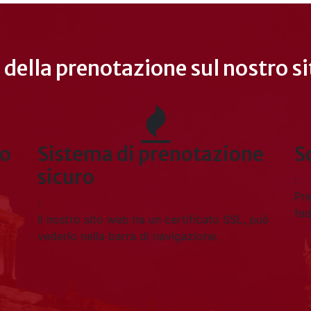
 della prenotazione sul nostro sit
e
Sconti e vantaggi
S
:
:
Prezzi speciali e vantaggi per i nostri clienti
Pre
fedeli.
fos
può