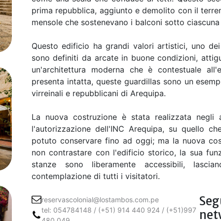
prima repubblica, aggiunto e demolito con il terr
mensole che sostenevano i balconi sotto ciascuna d
Questo edificio ha grandi valori artistici, uno dei
sono definiti da arcate in buone condizioni, attig
un'architettura moderna che è contestuale all'ed
presenta intatta, queste guardillas sono un esempi
virreinali e repubblicani di Arequipa.
La nuova costruzione è stata realizzata negli 
l'autorizzazione dell'INC Arequipa, su quello ch
potuto conservare fino ad oggi; ma la nuova cost
non contrastare con l'edificio storico, la sua fun
stanze sono liberamente accessibili, lascian
contemplazione di tutti i visitatori.
Segu
reservascolonial@lostambos.com.pe
tel: 054784148 / (+51) 914 440 924 / (+51)997
net
480 049