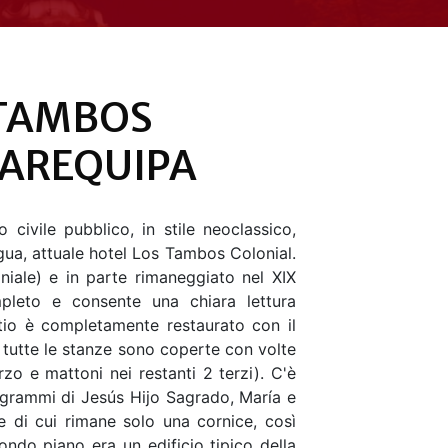
 TAMBOS
 AREQUIPA
 civile pubblico, in stile neoclassico,
ua, attuale hotel Los Tambos Colonial.
loniale) e in parte rimaneggiato nel XIX
pleto e consente una chiara lettura
atio è completamente restaurato con il
, tutte le stanze sono coperte con volte
o e mattoni nei restanti 2 terzi). C'è
agrammi di Jesús Hijo Sagrado, María e
e di cui rimane solo una cornice, così
ndo piano era un edificio tipico della