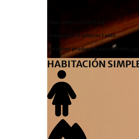
Tipo cama: 1 cama King
Huéspedes: 2 adultos 1 niño
Servicios: productos para el baño, ag
HABITACIÓN SIMPL