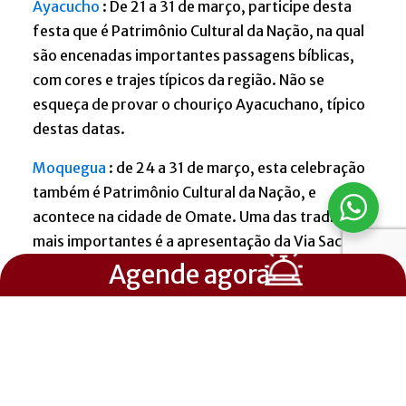
Ayacucho
: De 21 a 31 de março, participe desta
festa que é Patrimônio Cultural da Nação, na qual
são encenadas importantes passagens bíblicas,
com cores e trajes típicos da região. Não se
esqueça de provar o chouriço Ayacuchano, típico
destas datas.
Moquegua
: de 24 a 31 de março, esta celebração
também é Patrimônio Cultural da Nação, e
acontece na cidade de Omate. Uma das tradições
mais importantes é a apresentação da Via Sacra e
a construção das sete posas, que se instalam nos
Agende agora
cantos destinados às estações da procissão do
Santo Sepulcro. A montagem é como uma escada
ascendente e, em alguns casos, possui mais de 30
degraus.
Arequipa
: no dia 29 de março, desde o templo de