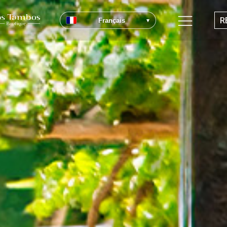
R
Français
▾