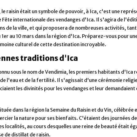
, le raisin était un symbole de pouvoir, à Ica, c'est une repré
e Fête internationale des vendanges d'Ica. Il s'agira de l'édit
s de la ville, et qui proposera de nombreuses activités, tant
u 1er au 10 mars dans la région d'Ica. Préparez-vous pour une
imoine culturel de cette destination incroyable.
ennes traditions d'Ica
onnu sous le nom de Vendimia, les premiers habitants d'Ica
 l'eau et de la fertilité. Il s'agissait d'une cérémonie rel
erciaient les divinités pour les vendanges et leur demandaie
tuée dans la région la Semaine du Raisin et du Vin, célébrée e
mercier la nature pour ses bienfaits. C'étaient des journées d
s localités, au cours desquelles une reine de beauté était ég
 de distillat de raisin.